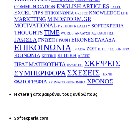
BUSINESS TIPS
CALCULATIONS
ENGLISH ARTICLES
COMMUNICATION
EXCEL
EXCEL TIPS
KNOWLEDGE
EΠΙΚΟΙΝΩΝΙΑ
GREECE
LIFE
MINDSTORM.GR
MARKETING
MOTIVATIONAL
SOFTEXPERIA
REALITY
PYTHON
TIME
THOUGHTS
WORDS
ΑΞΙΟΛΟΓΗΣΗ
ΑΝΑΛΥΣΗ
ΓΛΩΣΣΑ
ΕΙΚΟΝΕΣ
ΕΛΛΑΔΑ
ΓΝΩΣΗ
ΓΡΑΦΗ
ΕΠΙΚΟΙΝΩΝΙΑ
ΖΩΗ
ΙΣΤΟΡΙΕΣ
ΕΡΓΑΣΙΑ
ΚΙΝΗΤΡΑ
ΚΟΙΝΩΝΙΑ
ΚΡΙΤΙΚΗ
ΚΡΙΤΙΚΗ
ΛΕΞΕΙΣ
ΣΚΕΨΕΙΣ
ΠΡΑΓΜΑΤΙΚΟΤΗΤΑ
ΠΩΛΗΣΕΙΣ
ΣΧΕΣΕΙΣ
ΣΥΜΠΕΡΙΦΟΡΑ
ΤΕΧΝΗ
ΧΡΟΝΟΣ
ΦΩΤΟΓΡΑΦΙΑ
ΧΡΗΜΑΤΟΟΙΚΟΝΟΜΙΚΑ
H σιωπή απομακρύνει τους ανθρώπους
Softexperia.com