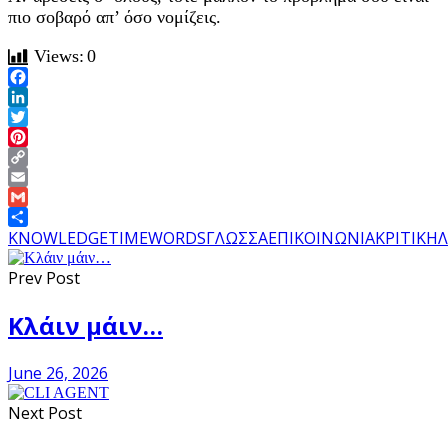
πιο σοβαρό απ’ όσο νομίζεις.
Views:
0
Facebook
LinkedIn
Twitter
Pinterest
Copy
Link
Email
Gmail
Share
KNOWLEDGE
TIME
WORDS
ΓΛΩΣΣΑ
ΕΠΙΚΟΙΝΩΝΙΑ
ΚΡΙΤΙΚΗ
Λ
Prev Post
Κλάιν μάιν…
June 26, 2026
Next Post