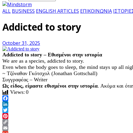
ALL
BUSINESS
ENGLISH ARTICLES
ΕΠΙΚΟΙΝΩΝΙΑ
ΙΣΤΟΡΙΕ
Addicted to story
October 31, 2025
Addicted to story – Εθισμένοι στην ιστορία
We are as a species, addicted to story.
Even when the body goes to sleep, the mind stays up all night,
~ Τζόναθαν Γκότσχολ (Jonathan Gottschall)
Συγγραφέας – Writer
Ως είδος, είμαστε εθισμένοι στην ιστορία
. Ακόμα και όταν
Views:
0
Facebook
LinkedIn
Twitter
Pinterest
Copy