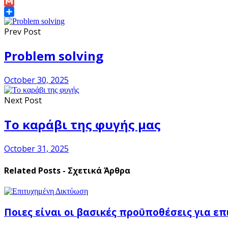
Link
Email
Gmail
Share
Prev Post
Problem solving
October 30, 2025
Next Post
Το καράβι της φυγής μας
October 31, 2025
Related Posts - Σχετικά Άρθρα
Ποιες είναι οι βασικές προϋποθέσεις για ε