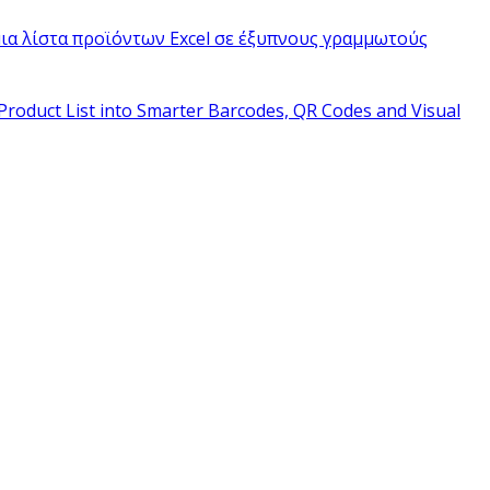
ια λίστα προϊόντων Excel σε έξυπνους γραμμωτούς
Product List into Smarter Barcodes, QR Codes and Visual