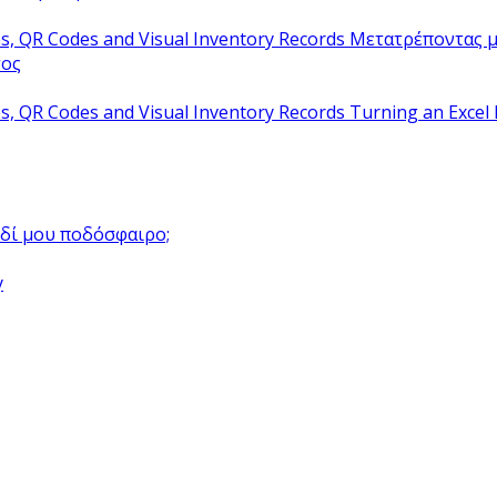
Μετατρέποντας μ
τος
Turning an Excel 
αιδί μου ποδόσφαιρο;
y