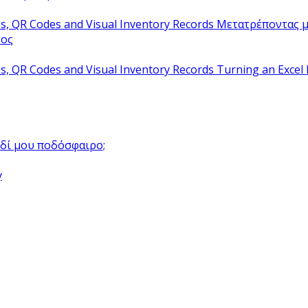
Μετατρέποντας μ
τος
Turning an Excel 
αιδί μου ποδόσφαιρο;
y