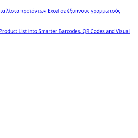
ια λίστα προϊόντων Excel σε έξυπνους γραμμωτούς
Product List into Smarter Barcodes, QR Codes and Visual