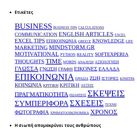
Ετικέτες
BUSINESS
BUSINESS TIPS
CALCULATIONS
ENGLISH ARTICLES
COMMUNICATION
EXCEL
EXCEL TIPS
KNOWLEDGE
EΠΙΚΟΙΝΩΝΙΑ
GREECE
LIFE
MINDSTORM.GR
MARKETING
MOTIVATIONAL
SOFTEXPERIA
REALITY
PYTHON
TIME
THOUGHTS
WORDS
ΑΞΙΟΛΟΓΗΣΗ
ΑΝΑΛΥΣΗ
ΓΛΩΣΣΑ
ΕΙΚΟΝΕΣ
ΕΛΛΑΔΑ
ΓΝΩΣΗ
ΓΡΑΦΗ
ΕΠΙΚΟΙΝΩΝΙΑ
ΖΩΗ
ΙΣΤΟΡΙΕΣ
ΕΡΓΑΣΙΑ
ΚΙΝΗΤΡΑ
ΚΟΙΝΩΝΙΑ
ΚΡΙΤΙΚΗ
ΚΡΙΤΙΚΗ
ΛΕΞΕΙΣ
ΣΚΕΨΕΙΣ
ΠΡΑΓΜΑΤΙΚΟΤΗΤΑ
ΠΩΛΗΣΕΙΣ
ΣΧΕΣΕΙΣ
ΣΥΜΠΕΡΙΦΟΡΑ
ΤΕΧΝΗ
ΧΡΟΝΟΣ
ΦΩΤΟΓΡΑΦΙΑ
ΧΡΗΜΑΤΟΟΙΚΟΝΟΜΙΚΑ
H σιωπή απομακρύνει τους ανθρώπους