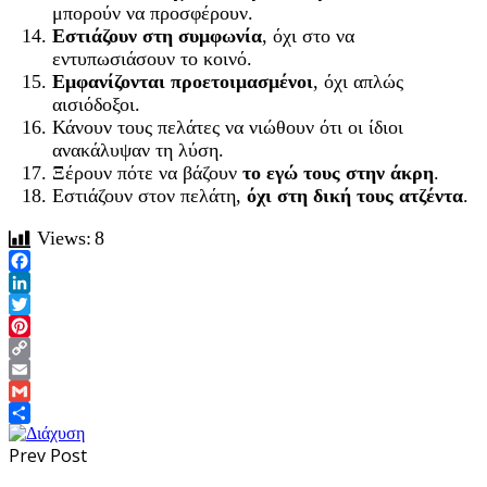
μπορούν να προσφέρουν.
Εστιάζουν στη συμφωνία
, όχι στο να
εντυπωσιάσουν το κοινό.
Εμφανίζονται προετοιμασμένοι
, όχι απλώς
αισιόδοξοι.
Κάνουν τους πελάτες να νιώθουν ότι οι ίδιοι
ανακάλυψαν τη λύση.
Ξέρουν πότε να βάζουν
το εγώ τους στην άκρη
.
Εστιάζουν στον πελάτη,
όχι στη δική τους ατζέντα
.
Views:
8
Facebook
LinkedIn
Twitter
Pinterest
Copy
Link
Email
Gmail
Share
Prev Post