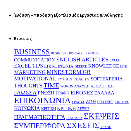
Ένδυση – Υπόδηση Εξοπλισμός Εργασίας & ‘Aθλησης
Ετικέτες
BUSINESS
BUSINESS TIPS
CALCULATIONS
ENGLISH ARTICLES
COMMUNICATION
EXCEL
EXCEL TIPS
KNOWLEDGE
EΠΙΚΟΙΝΩΝΙΑ
GREECE
LIFE
MINDSTORM.GR
MARKETING
MOTIVATIONAL
SOFTEXPERIA
REALITY
PYTHON
TIME
THOUGHTS
WORDS
ΑΞΙΟΛΟΓΗΣΗ
ΑΝΑΛΥΣΗ
ΓΛΩΣΣΑ
ΕΙΚΟΝΕΣ
ΕΛΛΑΔΑ
ΓΝΩΣΗ
ΓΡΑΦΗ
ΕΠΙΚΟΙΝΩΝΙΑ
ΖΩΗ
ΙΣΤΟΡΙΕΣ
ΕΡΓΑΣΙΑ
ΚΙΝΗΤΡΑ
ΚΟΙΝΩΝΙΑ
ΚΡΙΤΙΚΗ
ΚΡΙΤΙΚΗ
ΛΕΞΕΙΣ
ΣΚΕΨΕΙΣ
ΠΡΑΓΜΑΤΙΚΟΤΗΤΑ
ΠΩΛΗΣΕΙΣ
ΣΧΕΣΕΙΣ
ΣΥΜΠΕΡΙΦΟΡΑ
ΤΕΧΝΗ