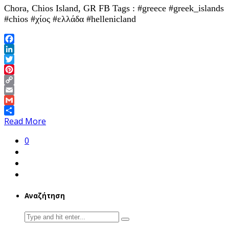
Chora, Chios Island, GR FB Tags : #greece #greek_islands
#chios #χίος #ελλάδα #hellenicland
Facebook
LinkedIn
Twitter
Pinterest
Copy
Link
Email
Gmail
Share
Read More
0
Αναζήτηση
Search
for: