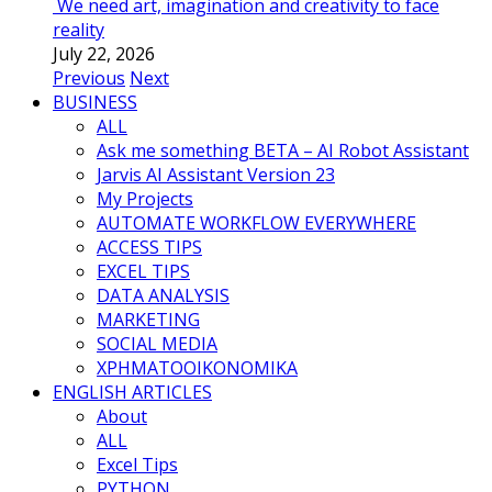
We need art, imagination and creativity to face
reality
July 22, 2026
Previous
Next
BUSINESS
ALL
Ask me something BETA – AI Robot Assistant
Jarvis AI Assistant Version 23
My Projects
AUTOMATE WORKFLOW EVERYWHERE
ACCESS TIPS
EXCEL TIPS
DATA ANALYSIS
MARKETING
SOCIAL MEDIA
ΧΡΗΜΑΤΟΟΙΚΟΝΟΜΙΚΑ
ENGLISH ARTICLES
About
ALL
Excel Tips
PYTHON