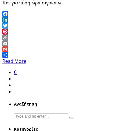
Και για πόση ώρα σιγόκαιγε.
Facebook
LinkedIn
Twitter
Pinterest
Copy
Link
Email
Gmail
Share
Read More
0
Αναζήτηση
Search
for:
Κατηγορίες