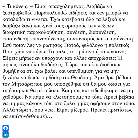
– Τι κάνεις; – Είμαι απασχολημένος. Διαβάζω να
ξεστραβωθώ. Παρακολουθώ ειδήσεις και δεν μπορώ να
καταλάβω τι γίνεται. Έχω κατεβάσει όλα τα λεξικά και
διαβάζω ξανά και ξανά τους ορισμούς των λέξεων
διακριτική παρακολούθηση, σύνδεση, διασύνδεση,
επισύνδεση, επανασύνδεση, συντονισμός και αποσύνδεση.
Εσύ ποιον λες να ρωτήσω; Γιατρό, φιλόλογο ή πολιτικό;
Ποιο χάπι να πάρω; Το μπλε, το πράσινο ή το κόκκινο;
Ξέρεις μήπως αν υπάρχουν και άλλες αποχρώσεις; Ή
μήπως είναι όλα διαδόσεις; Τώρα που είπα διαδόσεις,
θυμήθηκα ότι έχω βάλει και υπενθύμιση για να μην
ξεχάσω να δώσω τη δόση στο Θεοδόση. Άμα βρω βέβαια
τον Μητσάρα που μου υποσχέθηκε ότι θα μου δώσει για
τη δόση και θα με σώσει. Και μιας και ειδωθήκαμε, να μη
χαθούμε. Να πάμε να κλωτσήσουμε το τόπι. Αρκεί βέβαια
να μη μας κάνουν τόπι στο ξύλο ή μας αφήσουν στον τόπο.
Αλλά τώρα τι σου λέω. Είμαι μίζερος. Πρέπει πρωτίστως
να επι(συνδεθούμε)…
Facebook