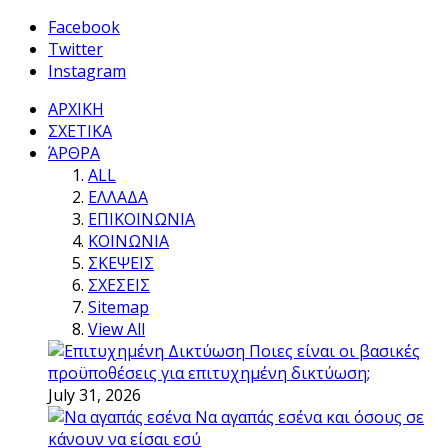
Facebook
Twitter
Instagram
ΑΡΧΙΚΗ
ΣΧΕΤΙΚΑ
ΆΡΘΡΑ
ALL
ΕΛΛΑΔΑ
ΕΠΙΚΟΙΝΩΝΙΑ
ΚΟΙΝΩΝΙΑ
ΣΚΕΨΕΙΣ
ΣΧΕΣΕΙΣ
Sitemap
View All
Ποιες είναι οι βασικές
προϋποθέσεις για επιτυχημένη δικτύωση;
July 31, 2026
Να αγαπάς εσένα και όσους σε
κάνουν να είσαι εσύ