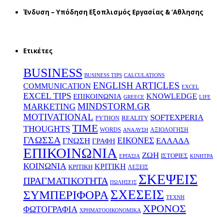
Ένδυση – Υπόδηση Εξοπλισμός Εργασίας & ‘Aθλησης
Ετικέτες
BUSINESS
BUSINESS TIPS
CALCULATIONS
ENGLISH ARTICLES
COMMUNICATION
EXCEL
EXCEL TIPS
KNOWLEDGE
EΠΙΚΟΙΝΩΝΙΑ
GREECE
LIFE
MINDSTORM.GR
MARKETING
MOTIVATIONAL
SOFTEXPERIA
REALITY
PYTHON
TIME
THOUGHTS
WORDS
ΑΞΙΟΛΟΓΗΣΗ
ΑΝΑΛΥΣΗ
ΓΛΩΣΣΑ
ΕΙΚΟΝΕΣ
ΕΛΛΑΔΑ
ΓΝΩΣΗ
ΓΡΑΦΗ
ΕΠΙΚΟΙΝΩΝΙΑ
ΖΩΗ
ΙΣΤΟΡΙΕΣ
ΕΡΓΑΣΙΑ
ΚΙΝΗΤΡΑ
ΚΟΙΝΩΝΙΑ
ΚΡΙΤΙΚΗ
ΚΡΙΤΙΚΗ
ΛΕΞΕΙΣ
ΣΚΕΨΕΙΣ
ΠΡΑΓΜΑΤΙΚΟΤΗΤΑ
ΠΩΛΗΣΕΙΣ
ΣΧΕΣΕΙΣ
ΣΥΜΠΕΡΙΦΟΡΑ
ΤΕΧΝΗ
ΧΡΟΝΟΣ
ΦΩΤΟΓΡΑΦΙΑ
ΧΡΗΜΑΤΟΟΙΚΟΝΟΜΙΚΑ