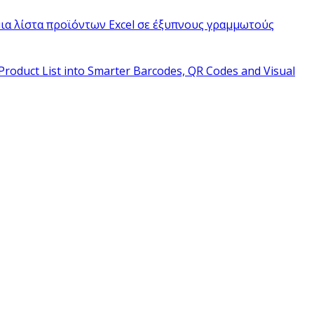
ια λίστα προϊόντων Excel σε έξυπνους γραμμωτούς
Product List into Smarter Barcodes, QR Codes and Visual