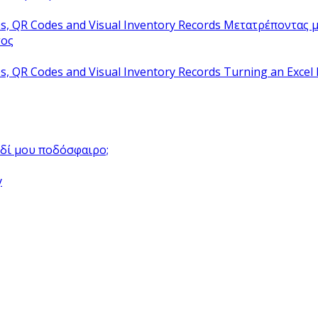
Μετατρέποντας μ
τος
Turning an Excel 
αιδί μου ποδόσφαιρο;
y