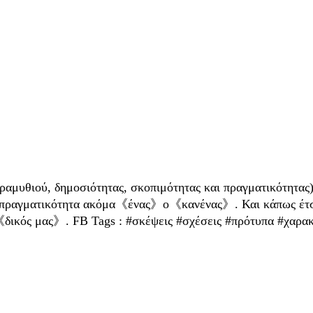
ραμυθιού, δημοσιότητας, σκοπιμότητας και πραγματικότητας
την πραγματικότητα ακόμα《ένας》ο《κανένας》. Και κάπως έτσ
δικός μας》. FB Tags : #σκέψεις #σχέσεις #πρότυπα #χαρακ