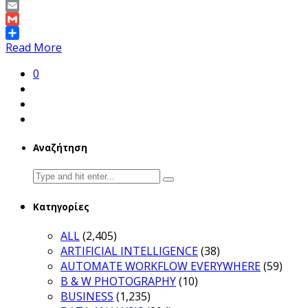
Copy
Link
Email
Gmail
Share
Read More
0
Αναζήτηση
Search
for:
Κατηγορίες
ALL
(2,405)
ARTIFICIAL INTELLIGENCE
(38)
AUTOMATE WORKFLOW EVERYWHERE
(59)
B & W PHOTOGRAPHY
(10)
BUSINESS
(1,235)