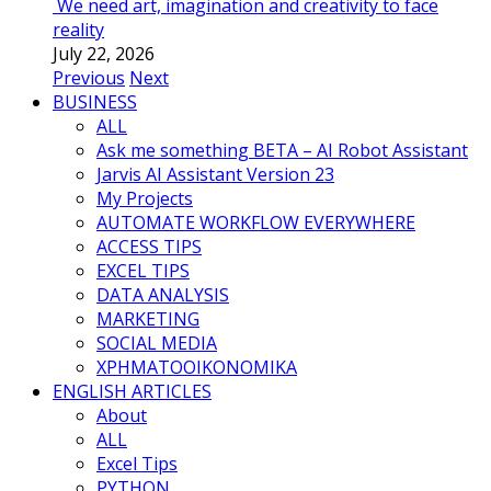
We need art, imagination and creativity to face
reality
July 22, 2026
Previous
Next
BUSINESS
ALL
Ask me something BETA – AI Robot Assistant
Jarvis AI Assistant Version 23
My Projects
AUTOMATE WORKFLOW EVERYWHERE
ACCESS TIPS
EXCEL TIPS
DATA ANALYSIS
MARKETING
SOCIAL MEDIA
ΧΡΗΜΑΤΟΟΙΚΟΝΟΜΙΚΑ
ENGLISH ARTICLES
About
ALL
Excel Tips
PYTHON