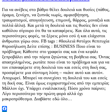
Για να ανέβεις στο βάθρο θέλει δουλειά και θυσίες (πάθος,
όραμα, ξενύχτι, να ξυπνάς νωρίς, αμφισβήτηση,
τραυματισμοί, απογοήτευση, επιμονή, θάρρος, μοναξιά και
πολλά άλλα). Και μετά τη δουλειά και τις θυσίες δεν είναι
καθόλου σίγουρο ότι θα τα καταφέρεις. Και όλα αυτά, τις
περισσότερες φορές, τα ξέρεις μόνο εσύ ή και ελάχιστοι
άνθρωποι γύρω σου. FB tags : #δουλειά #στόχοι #επιτυχία
#προσήλωση Δείτε επίσης : BUSINESS Ποιο είναι το
πρόβλημα; Κάθεστε στο γραφείο σας και ένα κεφάλι
ξεπροβάλει από την πόρτα ζητώντας τη βοήθεια σας. Όντας
απασχολημένος, ρωτάτε ποιο είναι το πρόβλημα και για να
τον επαναφέρετε στη δουλειά του και εσείς στη δική σας,
προσφέρετε μια σύντομη λύση – «κάνε αυτό και αυτό«.
Αποχωρεί. Μπορεί να συνεχίσει τη δουλειά του και εσείς
τη δική σας. Είναι όμως ευχαριστημένος από την εμπειρία;
Μάλλον όχι. Υπάρχει εναλλακτική; Πόσο χρόνο παίρνει;
Λίγο περισσότερο την πρώτη φορά αλλά όχι
μακροπρόθεσμα. Διαβάστε εδώ όλο…