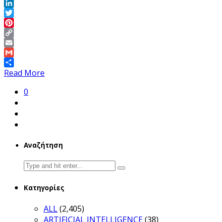
Facebook
LinkedIn
Twitter
Pinterest
Copy
Link
Email
Gmail
Share
Read More
0
Αναζήτηση
Search
for:
Κατηγορίες
ALL
(2,405)
ARTIFICIAL INTELLIGENCE
(38)