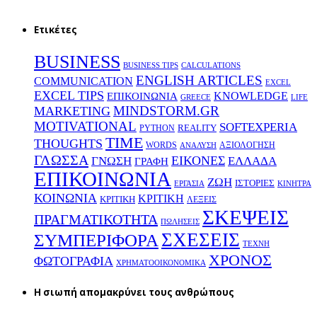
Ετικέτες
BUSINESS
BUSINESS TIPS
CALCULATIONS
ENGLISH ARTICLES
COMMUNICATION
EXCEL
EXCEL TIPS
KNOWLEDGE
EΠΙΚΟΙΝΩΝΙΑ
GREECE
LIFE
MINDSTORM.GR
MARKETING
MOTIVATIONAL
SOFTEXPERIA
REALITY
PYTHON
TIME
THOUGHTS
WORDS
ΑΞΙΟΛΟΓΗΣΗ
ΑΝΑΛΥΣΗ
ΓΛΩΣΣΑ
ΕΙΚΟΝΕΣ
ΕΛΛΑΔΑ
ΓΝΩΣΗ
ΓΡΑΦΗ
ΕΠΙΚΟΙΝΩΝΙΑ
ΖΩΗ
ΙΣΤΟΡΙΕΣ
ΕΡΓΑΣΙΑ
ΚΙΝΗΤΡΑ
ΚΟΙΝΩΝΙΑ
ΚΡΙΤΙΚΗ
ΚΡΙΤΙΚΗ
ΛΕΞΕΙΣ
ΣΚΕΨΕΙΣ
ΠΡΑΓΜΑΤΙΚΟΤΗΤΑ
ΠΩΛΗΣΕΙΣ
ΣΧΕΣΕΙΣ
ΣΥΜΠΕΡΙΦΟΡΑ
ΤΕΧΝΗ
ΧΡΟΝΟΣ
ΦΩΤΟΓΡΑΦΙΑ
ΧΡΗΜΑΤΟΟΙΚΟΝΟΜΙΚΑ
H σιωπή απομακρύνει τους ανθρώπους