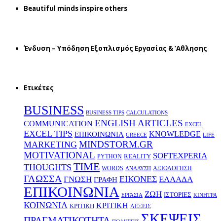
Beautiful minds inspire others
Ένδυση – Υπόδηση Εξοπλισμός Εργασίας & ‘Aθλησης
Ετικέτες
BUSINESS
BUSINESS TIPS
CALCULATIONS
ENGLISH ARTICLES
COMMUNICATION
EXCEL
EXCEL TIPS
KNOWLEDGE
EΠΙΚΟΙΝΩΝΙΑ
GREECE
LIFE
MINDSTORM.GR
MARKETING
MOTIVATIONAL
SOFTEXPERIA
REALITY
PYTHON
TIME
THOUGHTS
WORDS
ΑΞΙΟΛΟΓΗΣΗ
ΑΝΑΛΥΣΗ
ΓΛΩΣΣΑ
ΕΙΚΟΝΕΣ
ΕΛΛΑΔΑ
ΓΝΩΣΗ
ΓΡΑΦΗ
ΕΠΙΚΟΙΝΩΝΙΑ
ΖΩΗ
ΙΣΤΟΡΙΕΣ
ΕΡΓΑΣΙΑ
ΚΙΝΗΤΡΑ
ΚΟΙΝΩΝΙΑ
ΚΡΙΤΙΚΗ
ΚΡΙΤΙΚΗ
ΛΕΞΕΙΣ
ΣΚΕΨΕΙΣ
ΠΡΑΓΜΑΤΙΚΟΤΗΤΑ