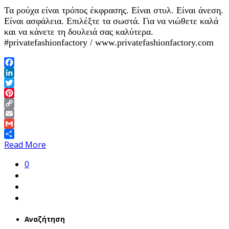
Τα ρούχα είναι τρόπος έκφρασης. Είναι στυλ. Είναι άνεση.
Είναι ασφάλεια. Επιλέξτε τα σωστά. Για να νιώθετε καλά
και να κάνετε τη δουλειά σας καλύτερα.
#privatefashionfactory / www.privatefashionfactory.com
Facebook
LinkedIn
Twitter
Pinterest
Copy
Link
Email
Gmail
Share
Read More
0
Αναζήτηση