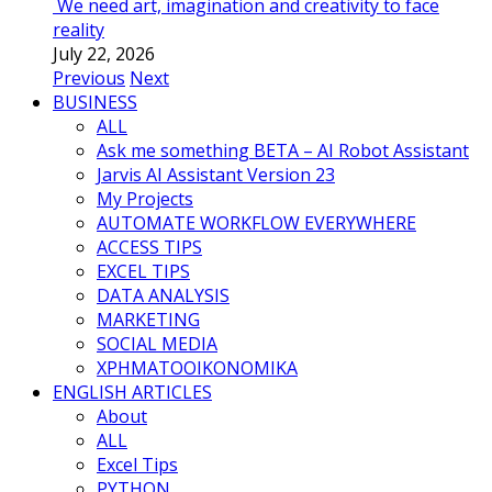
We need art, imagination and creativity to face
reality
July 22, 2026
Previous
Next
BUSINESS
ALL
Ask me something BETA – AI Robot Assistant
Jarvis AI Assistant Version 23
My Projects
AUTOMATE WORKFLOW EVERYWHERE
ACCESS TIPS
EXCEL TIPS
DATA ANALYSIS
MARKETING
SOCIAL MEDIA
ΧΡΗΜΑΤΟΟΙΚΟΝΟΜΙΚΑ
ENGLISH ARTICLES
About
ALL
Excel Tips
PYTHON