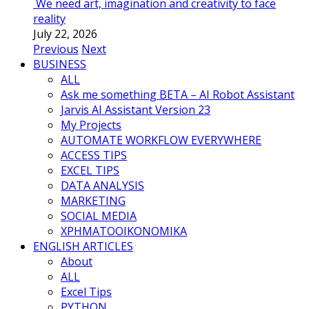
We need art, imagination and creativity to face
reality
July 22, 2026
Previous
Next
BUSINESS
ALL
Ask me something BETA – AI Robot Assistant
Jarvis AI Assistant Version 23
My Projects
AUTOMATE WORKFLOW EVERYWHERE
ACCESS TIPS
EXCEL TIPS
DATA ANALYSIS
MARKETING
SOCIAL MEDIA
ΧΡΗΜΑΤΟΟΙΚΟΝΟΜΙΚΑ
ENGLISH ARTICLES
About
ALL
Excel Tips
PYTHON