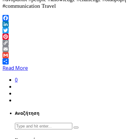
#communication Travel
Facebook
LinkedIn
Twitter
Pinterest
Copy
Link
Email
Gmail
Share
Read More
0
Αναζήτηση
Search
for: