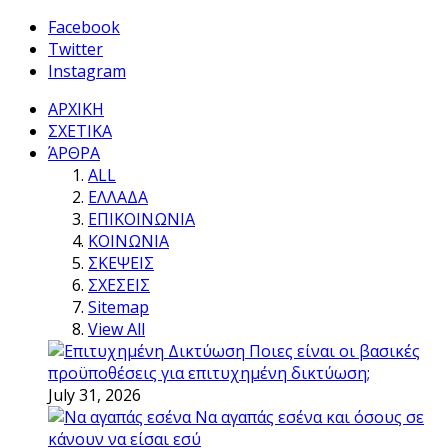
Facebook
Twitter
Instagram
ΑΡΧΙΚΗ
ΣΧΕΤΙΚΑ
ΆΡΘΡΑ
ALL
ΕΛΛΑΔΑ
ΕΠΙΚΟΙΝΩΝΙΑ
ΚΟΙΝΩΝΙΑ
ΣΚΕΨΕΙΣ
ΣΧΕΣΕΙΣ
Sitemap
View All
Ποιες είναι οι βασικές
προϋποθέσεις για επιτυχημένη δικτύωση;
July 31, 2026
Να αγαπάς εσένα και όσους σε
κάνουν να είσαι εσύ