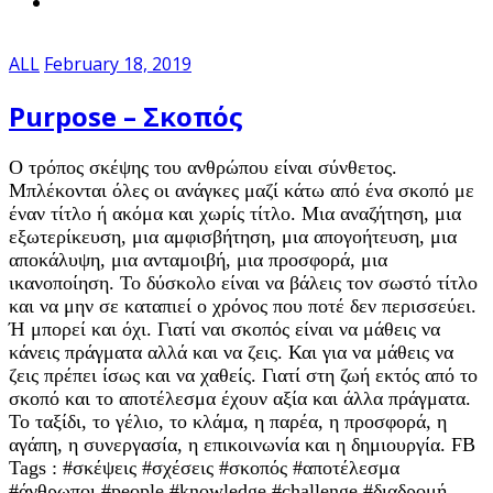
ALL
February 18, 2019
Purpose – Σκοπός
Ο τρόπος σκέψης του ανθρώπου είναι σύνθετος.
Μπλέκονται όλες οι ανάγκες μαζί κάτω από ένα σκοπό με
έναν τίτλο ή ακόμα και χωρίς τίτλο. Μια αναζήτηση, μια
εξωτερίκευση, μια αμφισβήτηση, μια απογοήτευση, μια
αποκάλυψη, μια ανταμοιβή, μια προσφορά, μια
ικανοποίηση. Το δύσκολο είναι να βάλεις τον σωστό τίτλο
και να μην σε καταπιεί ο χρόνος που ποτέ δεν περισσεύει.
Ή μπορεί και όχι. Γιατί ναι σκοπός είναι να μάθεις να
κάνεις πράγματα αλλά και να ζεις. Και για να μάθεις να
ζεις πρέπει ίσως και να χαθείς. Γιατί στη ζωή εκτός από το
σκοπό και το αποτέλεσμα έχουν αξία και άλλα πράγματα.
Το ταξίδι, το γέλιο, το κλάμα, η παρέα, η προσφορά, η
αγάπη, η συνεργασία, η επικοινωνία και η δημιουργία. FB
Tags : #σκέψεις #σχέσεις #σκοπός #αποτέλεσμα
#άνθρωποι #people #knowledge #challenge #διαδρομή