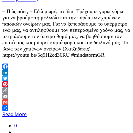
– Πώς πάει; – Εδώ μωρέ, τα ίδια. Τρέχουμε γύρω γύρω
για να βρούμε τη μελωδία και την παρέα των χαμένων
παιδικών ονείρων μας. Για να ξεπεράσουμε το υπέρμετρο
εγώ μας, να αντιληφθούμε τον πεπερασμένο χρόνο μας, να
μετριάσουμε τον άπειρο θυμό μας, να βοηθήσουμε τον
ευατό μας και μπορεί καμιά φορά και τον διπλανό μας. Το
βαλς των χαμένων ονείρων (Χατζηδάκις)
https://youtu.be/5q9H2cd36RU #mindstormGR
Facebook
LinkedIn
Twitter
Pinterest
Copy
Link
Email
Gmail
Share
Read More
0