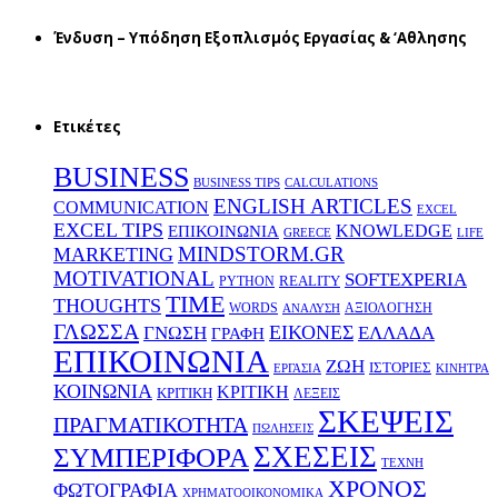
Ένδυση – Υπόδηση Εξοπλισμός Εργασίας & ‘Aθλησης
Ετικέτες
BUSINESS
BUSINESS TIPS
CALCULATIONS
ENGLISH ARTICLES
COMMUNICATION
EXCEL
EXCEL TIPS
KNOWLEDGE
EΠΙΚΟΙΝΩΝΙΑ
GREECE
LIFE
MINDSTORM.GR
MARKETING
MOTIVATIONAL
SOFTEXPERIA
REALITY
PYTHON
TIME
THOUGHTS
WORDS
ΑΞΙΟΛΟΓΗΣΗ
ΑΝΑΛΥΣΗ
ΓΛΩΣΣΑ
ΕΙΚΟΝΕΣ
ΕΛΛΑΔΑ
ΓΝΩΣΗ
ΓΡΑΦΗ
ΕΠΙΚΟΙΝΩΝΙΑ
ΖΩΗ
ΙΣΤΟΡΙΕΣ
ΕΡΓΑΣΙΑ
ΚΙΝΗΤΡΑ
ΚΟΙΝΩΝΙΑ
ΚΡΙΤΙΚΗ
ΚΡΙΤΙΚΗ
ΛΕΞΕΙΣ
ΣΚΕΨΕΙΣ
ΠΡΑΓΜΑΤΙΚΟΤΗΤΑ
ΠΩΛΗΣΕΙΣ
ΣΧΕΣΕΙΣ
ΣΥΜΠΕΡΙΦΟΡΑ
ΤΕΧΝΗ
ΧΡΟΝΟΣ
ΦΩΤΟΓΡΑΦΙΑ
ΧΡΗΜΑΤΟΟΙΚΟΝΟΜΙΚΑ