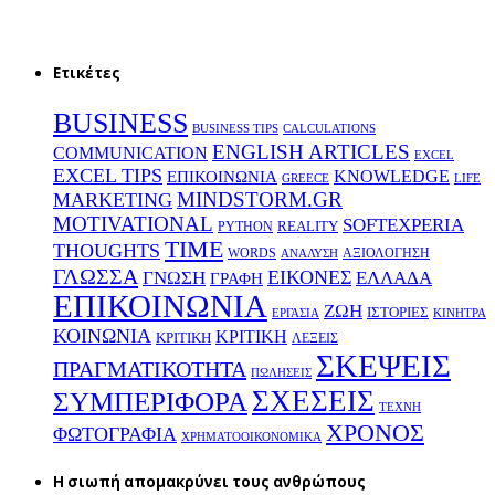
Ετικέτες
BUSINESS
BUSINESS TIPS
CALCULATIONS
ENGLISH ARTICLES
COMMUNICATION
EXCEL
EXCEL TIPS
KNOWLEDGE
EΠΙΚΟΙΝΩΝΙΑ
GREECE
LIFE
MINDSTORM.GR
MARKETING
MOTIVATIONAL
SOFTEXPERIA
REALITY
PYTHON
TIME
THOUGHTS
WORDS
ΑΞΙΟΛΟΓΗΣΗ
ΑΝΑΛΥΣΗ
ΓΛΩΣΣΑ
ΕΙΚΟΝΕΣ
ΕΛΛΑΔΑ
ΓΝΩΣΗ
ΓΡΑΦΗ
ΕΠΙΚΟΙΝΩΝΙΑ
ΖΩΗ
ΙΣΤΟΡΙΕΣ
ΕΡΓΑΣΙΑ
ΚΙΝΗΤΡΑ
ΚΟΙΝΩΝΙΑ
ΚΡΙΤΙΚΗ
ΚΡΙΤΙΚΗ
ΛΕΞΕΙΣ
ΣΚΕΨΕΙΣ
ΠΡΑΓΜΑΤΙΚΟΤΗΤΑ
ΠΩΛΗΣΕΙΣ
ΣΧΕΣΕΙΣ
ΣΥΜΠΕΡΙΦΟΡΑ
ΤΕΧΝΗ
ΧΡΟΝΟΣ
ΦΩΤΟΓΡΑΦΙΑ
ΧΡΗΜΑΤΟΟΙΚΟΝΟΜΙΚΑ
H σιωπή απομακρύνει τους ανθρώπους