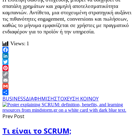
σπατάλη χρημάτων και χαμηλή αποτελεσματικότητα
καμπανιών. Αντίθετα, μια στοχευμένη στρατηγική αυξάνει
τις πιθανότητες engagement, conversions και πωλήσεων,
καθώς το μήνυμα εμφανίζεται σε χρήστες με πραγματικό
ενδιαφέρον για το προϊόν ή την υπηρεσία.
Views:
1
Facebook
LinkedIn
Twitter
Pinterest
Copy
Link
Email
Gmail
Share
BUSINESS
ΔΙΑΦΗΜΙΣΗ
ΣΤΟΧΕΥΣΗ ΚΟΙΝΟΥ
Prev Post
Τι είναι το SCRUM;