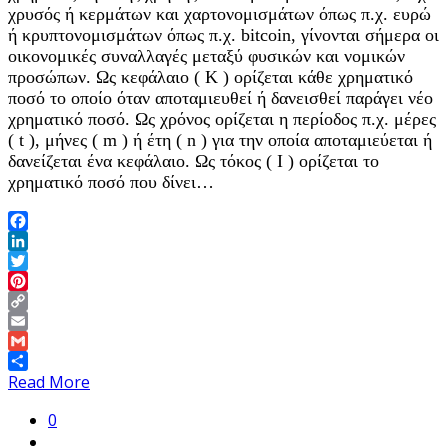
χρυσός ή κερμάτων και χαρτονομισμάτων όπως π.χ. ευρώ
ή κρυπτονομισμάτων όπως π.χ. bitcoin, γίνονται σήμερα οι
οικονομικές συναλλαγές μεταξύ φυσικών και νομικών
προσώπων. Ως κεφάλαιο ( K ) ορίζεται κάθε χρηματικό
ποσό το οποίο όταν αποταμιευθεί ή δανεισθεί παράγει νέο
χρηματικό ποσό. Ως χρόνος ορίζεται η περίοδος π.χ. μέρες
( t ), μήνες ( m ) ή έτη ( n ) για την οποία αποταμιεύεται ή
δανείζεται ένα κεφάλαιο. Ως τόκος ( I ) ορίζεται το
χρηματικό ποσό που δίνει…
Facebook
LinkedIn
Twitter
Pinterest
Copy
Link
Email
Gmail
Share
Read More
0