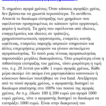
Τι σημαίνει αγορά χρέους; Όταν κάποιος αγοράζει χρέος,
δεν βρίσκεται να χρωστά περισσότερα. Το αντίθετο.
Αποκτά το δικαίωμα είσπραξης των χρημάτων που
οφείλονταν προηγουμένως σε κάποιον τρίτο οργανισμό,
φορέα ή πωλητή. Τα χρέη που οφείλονται από ιδιώτες,
επαγγελματίες και ιδιώτες σε τράπεζες,
χρηματοπιστωτικούς οργανισμούς, εταιρείες κοινής
ωφέλειας, εταιρείες παροχής ιατρικών υπηρεσιών και
άλλες επιχειρήσεις μπορούν να γίνουν αντικείμενο
αγοραπωλησίας. Το ποσό μιας τέτοιας αγοραπωλησίας
παρουσιάζει μεγάλες διακυμάνσεις. Όσο μικρότερη είναι η
πιθανότητα είσπραξης του χρέους, τόσο μικρότερη η τιμή
του, π.χ. 20 λεπτά για κάθε 1 ευρώ αγοράς χρέους. Κάθε
μέρα ακούμε ότι ακόμα ένα χαρτοφυλάκιο κανονικών ή
κόκκινων δανείων πουλήθηκε σε ένα fund. Ανεξάρτητα
από το ποσό αγοράς χρέους, ο αγοραστής διατηρεί το
δικαίωμα απαίτησης στο 100% του ποσού της αγοράς
χρέους. Αν π.χ. έδωσε 100 ή 200 ευρώ για αγορά 1000
ευρώ χρέους, τότε ο αγοραστής διατηρεί το δικαίωμα να
εισπράξει 1000 ευρώ. Είναι στην διακριτική του