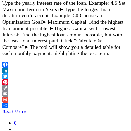
Type the yearly interest rate of the loan. Example: 4.5 Set
Maximum Term (in Years)➤ Type the longest loan
duration you’d accept. Example: 30 Choose an
Optimization Goal➤ Maximum Capital: Find the highest
loan amount possible.➤ Highest Capital with Lowest
Interest: Find the highest loan amount possible, but with
the least total interest paid. Click “Calculate &
Compare”➤ The tool will show you a detailed table for
each monthly payment, highlighting the best term.
Facebook
LinkedIn
Twitter
Pinterest
Copy
Link
Email
Gmail
Share
Read More
0