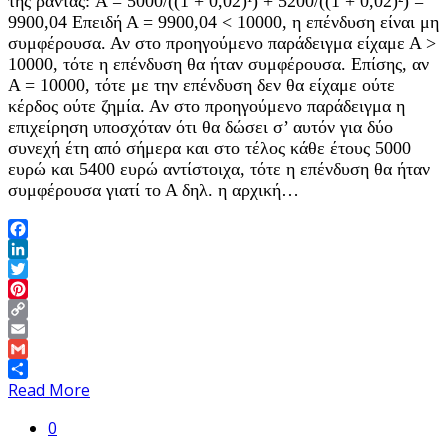
της ράντας: A = 5000/((1 + 0,02)¹) + 5200/((1 + 0,02)²) =
9900,04 Επειδή Α = 9900,04 < 10000, η επένδυση είναι μη
συμφέρουσα. Αν στο προηγούμενο παράδειγμα είχαμε Α >
10000, τότε η επένδυση θα ήταν συμφέρουσα. Επίσης, αν
Α = 10000, τότε με την επένδυση δεν θα είχαμε ούτε
κέρδος ούτε ζημία. Αν στο προηγούμενο παράδειγμα η
επιχείρηση υποσχόταν ότι θα δώσει σ’ αυτόν για δύο
συνεχή έτη από σήμερα και στο τέλος κάθε έτους 5000
ευρώ και 5400 ευρώ αντίστοιχα, τότε η επένδυση θα ήταν
συμφέρουσα γιατί το Α δηλ. η αρχική…
Facebook
LinkedIn
Twitter
Pinterest
Copy
Link
Email
Gmail
Share
Read More
0