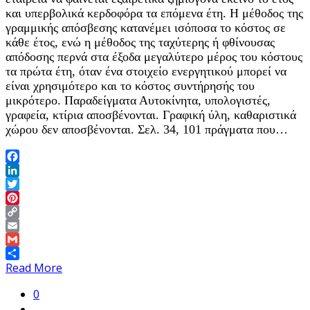
και υπερβολικά κερδοφόρα τα επόμενα έτη. Η μέθοδος της
γραμμικής απόσβεσης κατανέμει ισόποσα το κόστος σε
κάθε έτος, ενώ η μέθοδος της ταχύτερης ή φθίνουσας
απόδοσης περνά στα έξοδα μεγαλύτερο μέρος του κόστους
τα πρώτα έτη, όταν ένα στοιχείο ενεργητικού μπορεί να
είναι χρησιμότερο και το κόστος συντήρησής του
μικρότερο. Παραδείγματα Αυτοκίνητα, υπολογιστές,
γραφεία, κτίρια αποσβένονται. Γραφική ύλη, καθαριστικά
χώρου δεν αποσβένονται. Σελ. 34, 101 πράγματα που…
Facebook
LinkedIn
Twitter
Pinterest
Copy
Link
Email
Gmail
Share
Read More
0