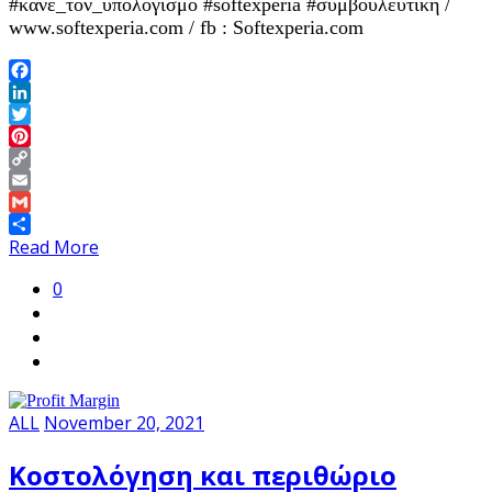
#κάνε_τον_υπολογισμό #softexperia #συμβουλευτική /
www.softexperia.com / fb : Softexperia.com
Facebook
LinkedIn
Twitter
Pinterest
Copy
Link
Email
Gmail
Share
Read More
0
ALL
November 20, 2021
Κοστολόγηση και περιθώριο