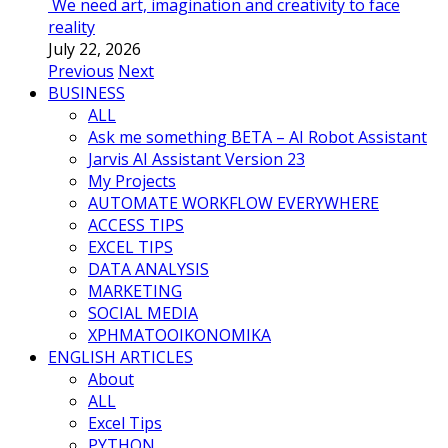
We need art, imagination and creativity to face
reality
July 22, 2026
Previous
Next
BUSINESS
ALL
Ask me something BETA – AI Robot Assistant
Jarvis AI Assistant Version 23
My Projects
AUTOMATE WORKFLOW EVERYWHERE
ACCESS TIPS
EXCEL TIPS
DATA ANALYSIS
MARKETING
SOCIAL MEDIA
ΧΡΗΜΑΤΟΟΙΚΟΝΟΜΙΚΑ
ENGLISH ARTICLES
About
ALL
Excel Tips
PYTHON