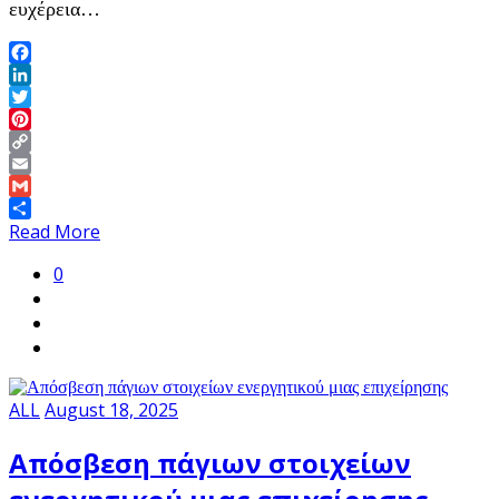
ευχέρεια…
Facebook
LinkedIn
Twitter
Pinterest
Copy
Link
Email
Gmail
Share
Read More
0
ALL
August 18, 2025
Απόσβεση πάγιων στοιχείων