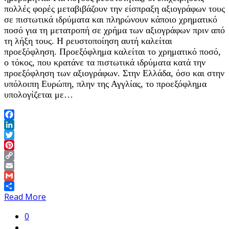
πολλές φορές μεταβιβάζουν την είσπραξη αξιογράφων τους
σε πιστωτικά ιδρύματα και πληρώνουν κάποιο χρηματικό
ποσό για τη μετατροπή σε χρήμα των αξιογράφων πριν από
τη λήξη τους. Η ρευστοποίηση αυτή καλείται
προεξόφληση. Προεξόφλημα καλείται το χρηματικό ποσό,
ο τόκος, που κρατάνε τα πιστωτικά ιδρύματα κατά την
προεξόφληση των αξιογράφων. Στην Ελλάδα, όσο και στην
υπόλοιπη Ευρώπη, πλην της Αγγλίας, το προεξόφλημα
υπολογίζεται με…
Facebook
LinkedIn
Twitter
Pinterest
Copy
Link
Email
Gmail
Share
Read More
0