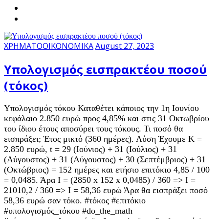
ΧΡΗΜΑΤΟΟΙΚΟΝΟΜΙΚΑ
August 27, 2023
Υπολογισμός εισπρακτέου ποσού
(τόκος)
Υπολογισμός τόκου Καταθέτει κάποιος την 1η Ιουνίου
κεφάλαιο 2.850 ευρώ προς 4,85% και στις 31 Οκτωβρίου
του ίδιου έτους αποσύρει τους τόκους. Τι ποσό θα
εισπράξει; Έτος μικτό (360 ημέρες). Λύση Έχουμε Κ =
2.850 ευρώ, t = 29 (Ιούνιος) + 31 (Ιούλιος) + 31
(Αύγουστος) + 31 (Αύγουστος) + 30 (Σεπτέμβριος) + 31
(Οκτώβριος) = 152 ημέρες και ετήσιο επιτόκιο 4,85 / 100
= 0,0485. Άρα I = (2850 x 152 x 0,0485) / 360 => I =
21010,2 / 360 => I = 58,36 ευρώ Άρα θα εισπράξει ποσό
58,36 ευρώ σαν τόκο. #τόκος #επιτόκιο
#υπολογισμός_τόκου #do_the_math