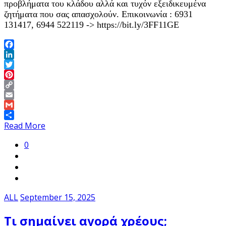
προβλήματα του κλάδου αλλά και τυχόν εξειδικευμένα
ζητήματα που σας απασχολούν. Επικοινωνία : 6931
131417, 6944 522119 -> https://bit.ly/3FF11GE
Facebook
LinkedIn
Twitter
Pinterest
Copy
Link
Email
Gmail
Share
Read More
0
ALL
September 15, 2025
Τι σημαίνει αγορά χρέους;