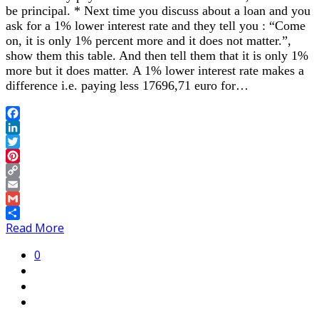
be principal. * Next time you discuss about a loan and you
ask for a 1% lower interest rate and they tell you : “Come
on, it is only 1% percent more and it does not matter.”,
show them this table. And then tell them that it is only 1%
more but it does matter. Α 1% lower interest rate makes a
difference i.e. paying less 17696,71 euro for…
Facebook
LinkedIn
Twitter
Pinterest
Copy
Link
Email
Gmail
Share
Read More
0