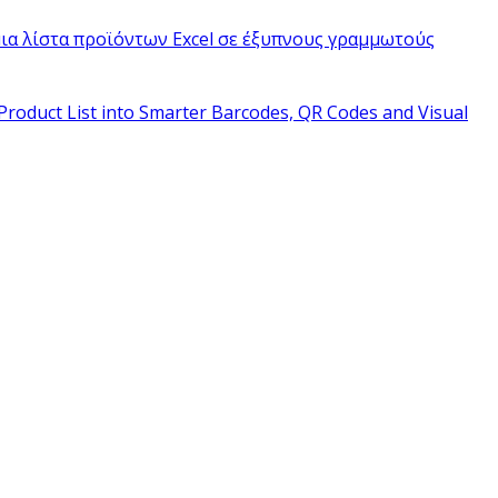
ια λίστα προϊόντων Excel σε έξυπνους γραμμωτούς
Product List into Smarter Barcodes, QR Codes and Visual