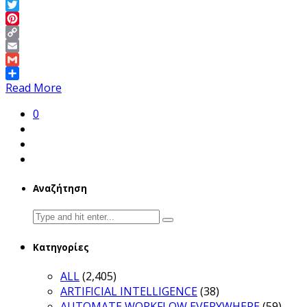
LinkedIn
Twitter
Pinterest
Copy
Link
Email
Gmail
Share
Read More
0
Αναζήτηση
Search
for:
Κατηγορίες
ALL
(2,405)
ARTIFICIAL INTELLIGENCE
(38)
AUTOMATE WORKFLOW EVERYWHERE
(59)