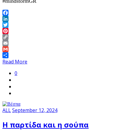
#mindstormGR
Facebook
LinkedIn
Twitter
Pinterest
Copy
Link
Email
Gmail
Share
Read More
0
ALL
September 12, 2024
Η παρτίδα και η σούπα