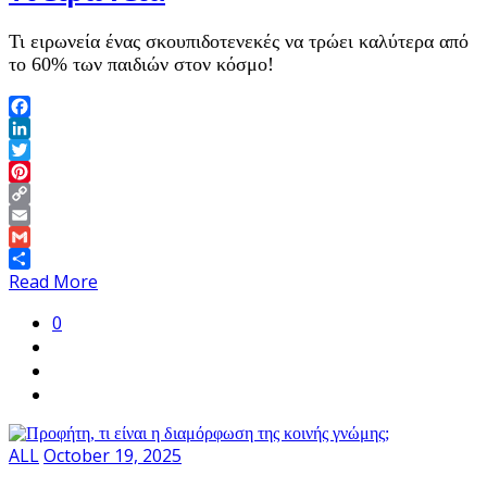
Τι ειρωνεία ένας σκουπιδοτενεκές να τρώει καλύτερα από
το 60% των παιδιών στον κόσμο!
Facebook
LinkedIn
Twitter
Pinterest
Copy
Link
Email
Gmail
Share
Read More
0
ALL
October 19, 2025