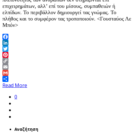
επιχειρημάτων, αλλ’ επί του μίσους, συμπαθειών ή
ελπίδων. Το περιβάλλον δημιουργεί τας γνώμας. Το
πλήθος και το συμφέρον τας τροποποιούν. <Γουσταύος Λε
Μπόν>
Facebook
LinkedIn
Twitter
Pinterest
Copy
Link
Email
Gmail
Share
Read More
0
Αναζήτηση