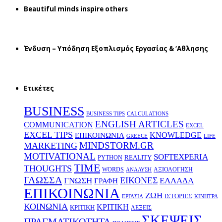
Beautiful minds inspire others
Ένδυση – Υπόδηση Εξοπλισμός Εργασίας & ‘Aθλησης
Ετικέτες
BUSINESS
BUSINESS TIPS
CALCULATIONS
ENGLISH ARTICLES
COMMUNICATION
EXCEL
EXCEL TIPS
KNOWLEDGE
EΠΙΚΟΙΝΩΝΙΑ
GREECE
LIFE
MINDSTORM.GR
MARKETING
MOTIVATIONAL
SOFTEXPERIA
REALITY
PYTHON
TIME
THOUGHTS
WORDS
ΑΞΙΟΛΟΓΗΣΗ
ΑΝΑΛΥΣΗ
ΓΛΩΣΣΑ
ΕΙΚΟΝΕΣ
ΕΛΛΑΔΑ
ΓΝΩΣΗ
ΓΡΑΦΗ
ΕΠΙΚΟΙΝΩΝΙΑ
ΖΩΗ
ΙΣΤΟΡΙΕΣ
ΕΡΓΑΣΙΑ
ΚΙΝΗΤΡΑ
ΚΟΙΝΩΝΙΑ
ΚΡΙΤΙΚΗ
ΚΡΙΤΙΚΗ
ΛΕΞΕΙΣ
ΣΚΕΨΕΙΣ
ΠΡΑΓΜΑΤΙΚΟΤΗΤΑ