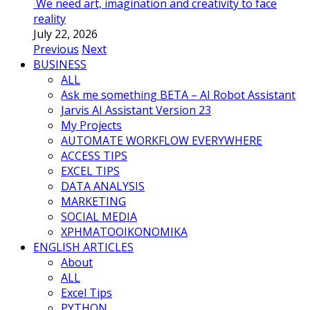
We need art, imagination and creativity to face
reality
July 22, 2026
Previous
Next
BUSINESS
ALL
Ask me something BETA – AI Robot Assistant
Jarvis AI Assistant Version 23
My Projects
AUTOMATE WORKFLOW EVERYWHERE
ACCESS TIPS
EXCEL TIPS
DATA ANALYSIS
MARKETING
SOCIAL MEDIA
ΧΡΗΜΑΤΟΟΙΚΟΝΟΜΙΚΑ
ENGLISH ARTICLES
About
ALL
Excel Tips
PYTHON