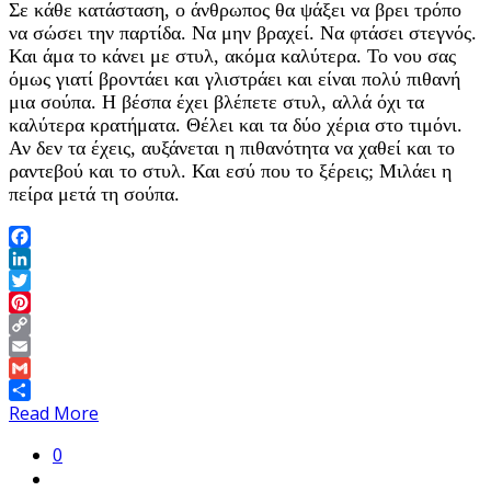
Σε κάθε κατάσταση, ο άνθρωπος θα ψάξει να βρει τρόπο
να σώσει την παρτίδα. Να μην βραχεί. Να φτάσει στεγνός.
Και άμα το κάνει με στυλ, ακόμα καλύτερα. Το νου σας
όμως γιατί βροντάει και γλιστράει και είναι πολύ πιθανή
μια σούπα. Η βέσπα έχει βλέπετε στυλ, αλλά όχι τα
καλύτερα κρατήματα. Θέλει και τα δύο χέρια στο τιμόνι.
Αν δεν τα έχεις, αυξάνεται η πιθανότητα να χαθεί και το
ραντεβού και το στυλ. Και εσύ που το ξέρεις; Μιλάει η
πείρα μετά τη σούπα.
Facebook
LinkedIn
Twitter
Pinterest
Copy
Link
Email
Gmail
Share
Read More
0