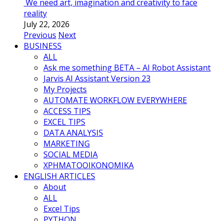
We need art, imagination and creativity to face
reality
July 22, 2026
Previous
Next
BUSINESS
ALL
Ask me something BETA – AI Robot Assistant
Jarvis AI Assistant Version 23
My Projects
AUTOMATE WORKFLOW EVERYWHERE
ACCESS TIPS
EXCEL TIPS
DATA ANALYSIS
MARKETING
SOCIAL MEDIA
ΧΡΗΜΑΤΟΟΙΚΟΝΟΜΙΚΑ
ENGLISH ARTICLES
About
ALL
Excel Tips
PYTHON