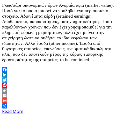
Γλωσσάρι οικονομικών όρων Αγοραία αξία (market value):
Ποσό για το οποίο μπορεί να πουληθεί ένα περιουσιακό
στοιχείο. Αδιανέμητα κέρδη (retained earnings):
Αποθεματικό, παρακρατήσεις, αυτοχρηματοδότηση. Ποσό
παρελθόντων χρόνων που δεν έχει χρησιμοποιηθεί για την
πληρωμή φόρων ή μερισμάτων, αλλά έχει μείνει στην
επιχείρηση ώστε να αυξήσει τα ίδια κεφάλαια των
ιδιοκτητών. Άλλα έσοδα (other income): Έσοδα από
θυγατρικές εταιρείες, επενδύσεις, πνευματικά δικαιώματα
κλπ., που δεν αποτελούν μέρος της κύριας εμπορικής
δραστηριότητας της εταιρείας. to be continued . . .
Facebook
LinkedIn
Twitter
Pinterest
Copy
Link
Email
Gmail
Share
Read More