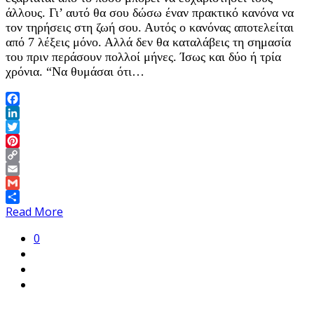
άλλους. Γι’ αυτό θα σου δώσω έναν πρακτικό κανόνα να
τον τηρήσεις στη ζωή σου. Αυτός ο κανόνας αποτελείται
από 7 λέξεις μόνο. Αλλά δεν θα καταλάβεις τη σημασία
του πριν περάσουν πολλοί μήνες. Ίσως και δύο ή τρία
χρόνια. “Να θυμάσαι ότι…
Facebook
LinkedIn
Twitter
Pinterest
Copy
Link
Email
Gmail
Share
Read More
0