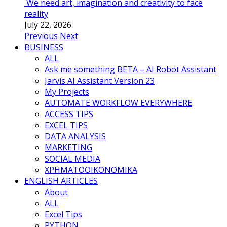
We need art, imagination and creativity to face
reality
July 22, 2026
Previous
Next
BUSINESS
ALL
Ask me something BETA – AI Robot Assistant
Jarvis AI Assistant Version 23
My Projects
AUTOMATE WORKFLOW EVERYWHERE
ACCESS TIPS
EXCEL TIPS
DATA ANALYSIS
MARKETING
SOCIAL MEDIA
ΧΡΗΜΑΤΟΟΙΚΟΝΟΜΙΚΑ
ENGLISH ARTICLES
About
ALL
Excel Tips
PYTHON