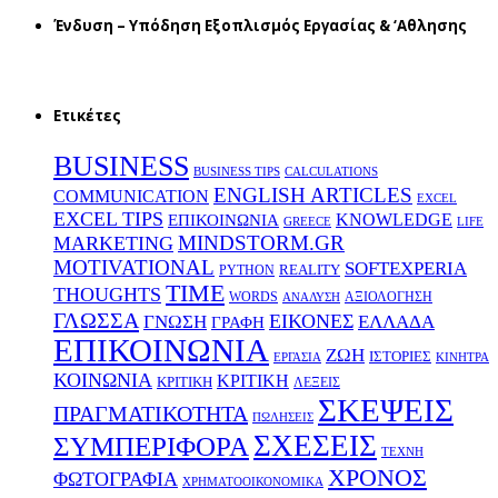
Ένδυση – Υπόδηση Εξοπλισμός Εργασίας & ‘Aθλησης
Ετικέτες
BUSINESS
BUSINESS TIPS
CALCULATIONS
ENGLISH ARTICLES
COMMUNICATION
EXCEL
EXCEL TIPS
KNOWLEDGE
EΠΙΚΟΙΝΩΝΙΑ
GREECE
LIFE
MINDSTORM.GR
MARKETING
MOTIVATIONAL
SOFTEXPERIA
REALITY
PYTHON
TIME
THOUGHTS
WORDS
ΑΞΙΟΛΟΓΗΣΗ
ΑΝΑΛΥΣΗ
ΓΛΩΣΣΑ
ΕΙΚΟΝΕΣ
ΕΛΛΑΔΑ
ΓΝΩΣΗ
ΓΡΑΦΗ
ΕΠΙΚΟΙΝΩΝΙΑ
ΖΩΗ
ΙΣΤΟΡΙΕΣ
ΕΡΓΑΣΙΑ
ΚΙΝΗΤΡΑ
ΚΟΙΝΩΝΙΑ
ΚΡΙΤΙΚΗ
ΚΡΙΤΙΚΗ
ΛΕΞΕΙΣ
ΣΚΕΨΕΙΣ
ΠΡΑΓΜΑΤΙΚΟΤΗΤΑ
ΠΩΛΗΣΕΙΣ
ΣΧΕΣΕΙΣ
ΣΥΜΠΕΡΙΦΟΡΑ
ΤΕΧΝΗ
ΧΡΟΝΟΣ
ΦΩΤΟΓΡΑΦΙΑ
ΧΡΗΜΑΤΟΟΙΚΟΝΟΜΙΚΑ