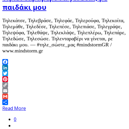
παιδάκι μου
Τηλεκάτσε, Τηλεβράσε, Τηλεφάε, Τηλερούφα, Τηλεκοίτα,
Τηλεμάθε, Τηλεδέσε, Τηλεπέσε, Τηλεπιάσε, Τηλεγράψε,
Τηλεψόφα, Τηλεθάψε, Τηλεκλάψε, Τηλεπλέρω, Τηλεπάρε,
Tηλεδώσε, Τηλεσώσε. Τηλενταραβέρι να γίνεται, ρε
παιδάκι μου. — #τηλε_σώστε_μας #mindstormGR /
www.mindstorm.gr
Facebook
LinkedIn
Twitter
Pinterest
Copy
Link
Email
Gmail
Share
Read More
0