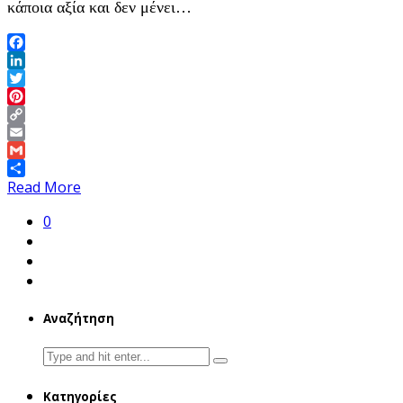
κάποια αξία και δεν μένει…
Facebook
LinkedIn
Twitter
Pinterest
Copy
Link
Email
Gmail
Share
Read More
0
Αναζήτηση
Search
for:
Κατηγορίες